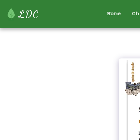
LDC
Home
Ch